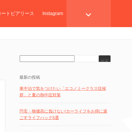
ロートピアリース
Instagram
検索
最新の投稿
車中泊で気をつけたい「エコノミークラス症候
群」と夏の熱中症対策
円安・物価高に負けない!カーライフをお得に過
ごすライフハック5選