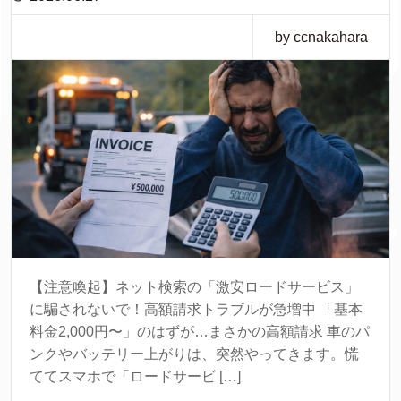
by ccnakahara
【注意喚起】ネット検索の「激安ロードサービス」
に騙されないで！高額請求トラブルが急増中 「基本
料金2,000円〜」のはずが…まさかの高額請求 車のパ
ンクやバッテリー上がりは、突然やってきます。慌
ててスマホで「ロードサービ […]