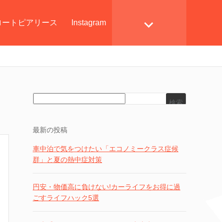
ロートピアリース
Instagram
検索
最新の投稿
車中泊で気をつけたい「エコノミークラス症候
群」と夏の熱中症対策
円安・物価高に負けない!カーライフをお得に過
ごすライフハック5選