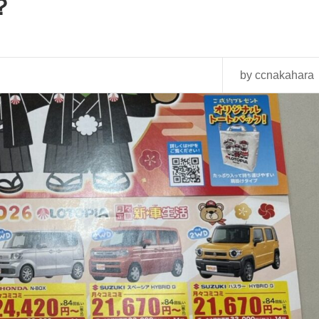
？
by ccnakahara