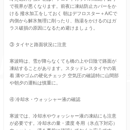
で視界が悪くなります。前夜に凍結防止カバーをか
ける 撥水加工をしておく 朝はデフロスター＋A/Cで
内側から解氷無理に削ったり、熱湯をかけるのはガ
ラス破損の原因になるため避けましょう。
③ タイヤと路面状況に注意
寒波時は、雪が降らなくても橋の上や日陰で路面が
凍結することがあります。スタッドレスタイヤの装
着 溝やゴムの硬化チェック 空気圧の確認特に山間部
や朝夕の運転は慎重に。
④ 冷却水・ウォッシャー液の確認
寒波では、冷却水やウォッシャー液の凍結にも注意
が必要です。冷却水の量・濃度 冬用（氷点下対応）